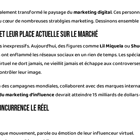
éralement transformé le paysage du
marketing digital
. Ces person
 au cœur de nombreuses stratégies marketing. Dessinons ensemble
et leur place actuelle sur le marché
 inexpressifs. Aujourd’hui, des figures comme
Lil Miquela
ou
Shu
s ont enflammé les réseaux sociaux en un rien de temps. Les spécia
virtuel ne dort jamais, ne vieillit jamais et échappe aux controvers
ontrôler leur image.
 à des campagnes mondiales, collaborent avec des marques internat
 du marketing d’influence
devrait atteindre 15 milliards de dollars d’
concurrence le réel
que mouvement, parole ou émotion de leur influenceur virtuel.