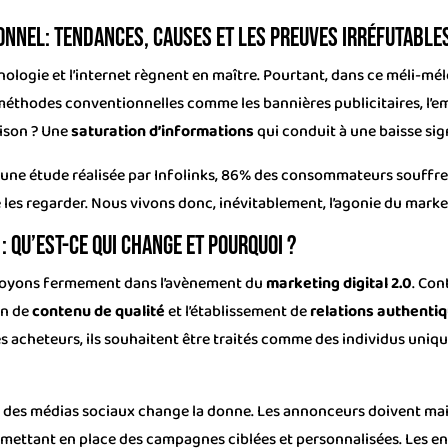
ionnel: tendances, causes et les preuves irréfutable
nologie et l’internet règnent en maître. Pourtant, dans ce méli-m
 méthodes conventionnelles comme les bannières publicitaires, l’em
aison ? Une
saturation d’informations
qui conduit à une baisse sig
on une étude réalisée par Infolinks, 86% des consommateurs souffre
 les regarder. Nous vivons donc, inévitablement, l’agonie du market
: qu’est-ce qui change et pourquoi ?
 croyons fermement dans l’avènement du
marketing digital 2.0
. Con
on de
contenu de qualité
et l’établissement de
relations authenti
 acheteurs, ils souhaitent être traités comme des individus uniqu
et des médias sociaux change la donne. Les annonceurs doivent ma
en mettant en place des campagnes ciblées et personnalisées. Les 