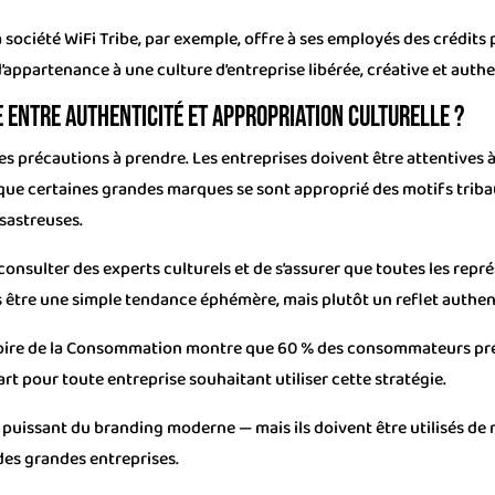
a société WiFi Tribe, par exemple, offre à ses employés des crédits
appartenance à une culture d’entreprise libérée, créative et auth
ne entre authenticité et appropriation culturelle ?
a des précautions à prendre. Les entreprises doivent être attentives à
sque certaines grandes marques se sont approprié des motifs tribau
ésastreuses.
 consulter des experts culturels et de s’assurer que toutes les rep
s être une simple tendance éphémère, mais plutôt un reflet authent
toire de la Consommation montre que 60 % des consommateurs pré
art pour toute entreprise souhaitant utiliser cette stratégie.
puissant du branding moderne — mais ils doivent être utilisés de 
des grandes entreprises.